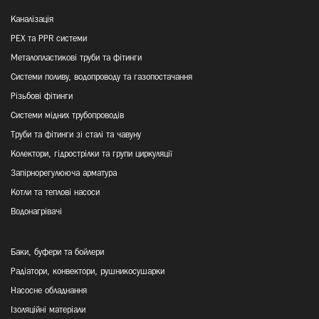
Каналізація
PEX та PPR системи
Металопластикові труби та фітинги
Системи поливу, водопроводу та газопостачання
Різьбові фітинги
Системи мідних трубопроводів
Труби та фітинги зі сталі та чавуну
Колектори, гідрострілки та групи циркуляції
Запірнорегулююча арматура
Котли та теплові насоси
Водонагрівачі
Баки, буфери та бойлери
Радіатори, конвектори, рушникосушарки
Насосне обладнання
Ізоляційні матеріали