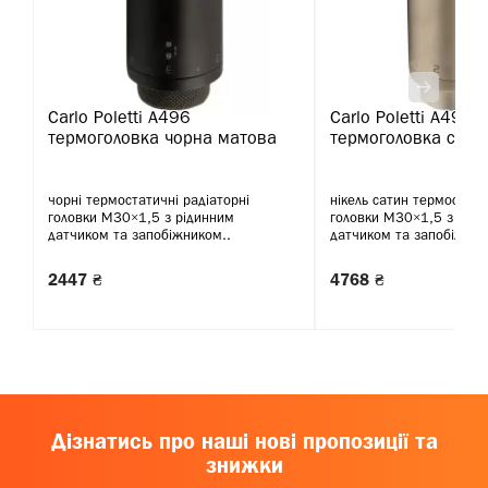
Carlo Poletti A496
Carlo Poletti A495
термоголовка чорна матова
термоголовка сатин
чорні термостатичні радіаторні
нікель сатин термостати
головки М30×1,5 з рідинним
головки М30×1,5 з ріди
датчиком та запобіжником..
датчиком та запобіжник
2447 ₴
4768 ₴
Дізнатись про наші нові пропозиції та
знижки