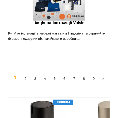
Акція на інсталяції Valsir
Купуйте інсталяції в мережі магазинів Півдюйма та отримуйте
фірмові подарунки від італійського виробника.
1
2
3
4
5
6
7
8
9
>
НОВИНКА