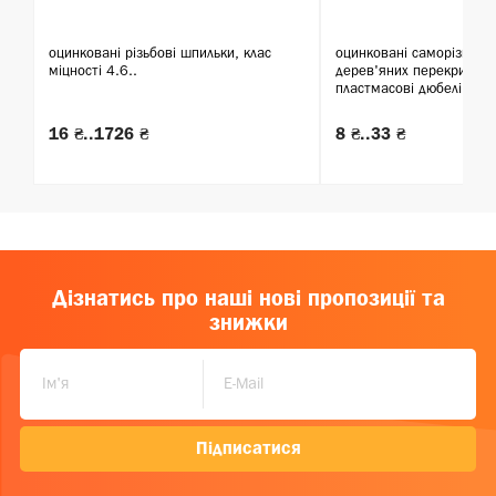
оцинковані різьбові шпильки, клас
оцинковані саморізи для
міцності 4.6..
дерев'яних перекриттів 
пластмасові дюбелі..
16 ₴..1726 ₴
8 ₴..33 ₴
Дізнатись про наші нові пропозиції та
знижки
Підписатися