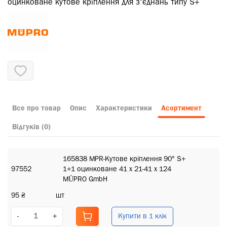
оцинковане кутове кріплення для з'єднань типу S+
Все про товар
Опис
Характеристики
Асортимент
Відгуків (0)
165838 MPR-Кутове кріплення 90° S+
97552
1+1 оцинковане 41 х 21-41 х 124
MÜPRO GmbH
95 ₴
шт
Купити в 1 клік
-
+