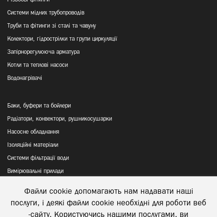
Різьбові фітинги
Системи мідних трубопроводів
Труби та фітинги зі сталі та чавуну
Колектори, гідрострілки та групи циркуляції
Запірнорегулююча арматура
Котли та теплові насоси
Водонагрівачі
Баки, буфери та бойлери
Радіатори, конвектори, рушникосушарки
Насосне обладнання
Ізоляційні матеріали
Системи фільтрації води
Вимірювальні прилади
Файли cookie допомагають нам надавати наші
Політика конфіденційності
послуги, і деякі файли cookie необхідні для роботи веб
Відправка та повернення товару
-сайту. Користуючись нашими послугами, ви