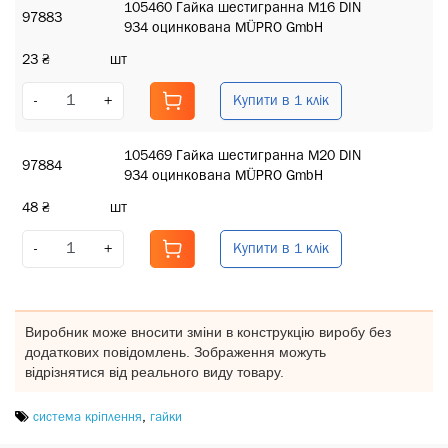
105460 Гайка шестигранна M16 DIN
97883
934 оцинкована MÜPRO GmbH
23 ₴
шт
Купити в 1 клік
-
+
105469 Гайка шестигранна M20 DIN
97884
934 оцинкована MÜPRO GmbH
48 ₴
шт
Купити в 1 клік
-
+
Виробник може вносити зміни в конструкцію виробу без
додаткових повідомлень. Зображення можуть
відрізнятися від реального виду товару.
система кріплення
,
гайки