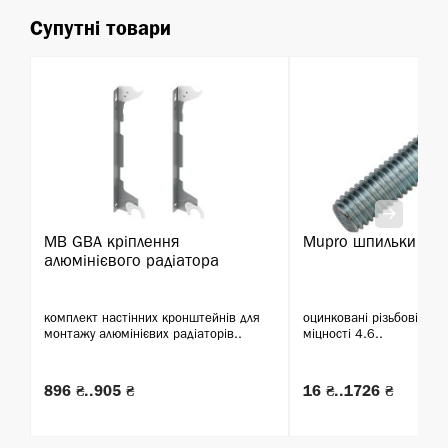
Супутні товари
MB GBA кріплення
Mupro шпильки різ
алюмінієвого радіатора
комплект настінних кронштейнів для
оцинковані різьбові шпи
монтажу алюмінієвих радіаторів..
міцності 4.6..
896 ₴..905 ₴
16 ₴..1726 ₴