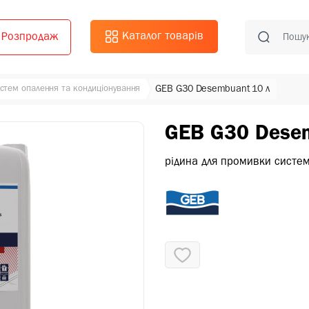
Каталог товарів
Розпродаж
истем опалення та кондиціонування
GEB G30 Desembuant 10 л
GEB G30 Dese
рідина для промивки систе