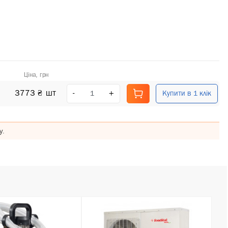
Ціна, грн
3773 ₴
шт
-
+
Купити в 1 клік
у.