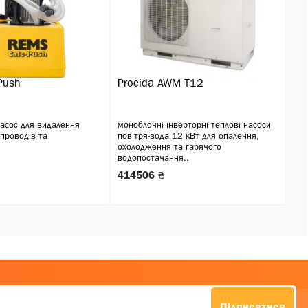
Push
Procida AWM T12
асос для видалення
моноблочні інверторні теплові насоси
опроводів та
повітря-вода 12 кВт для опалення,
охолодження та гарячого
водопостачання..
414506 ₴