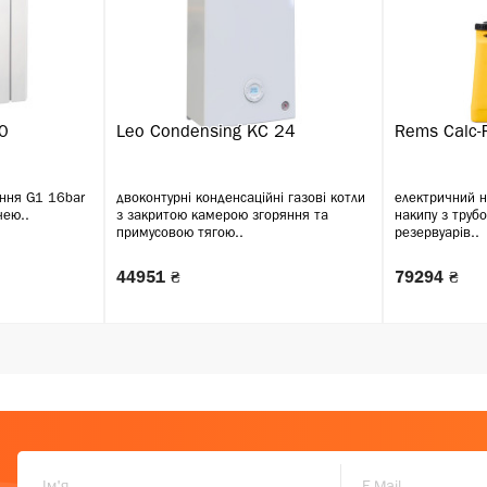
0
Leo Condensing KC 24
Rems Calc-
ння G1 16bar
двоконтурні конденсаційні газові котли
електричний н
чею..
з закритою камерою згоряння та
накипу з труб
примусовою тягою..
резервуарів..
44951 ₴
79294 ₴