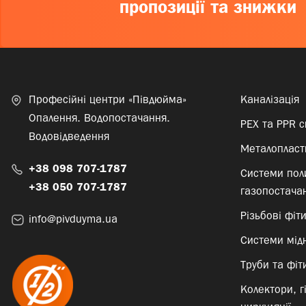
пропозиції та знижки
Професійні центри «Півдюйма»
Каналізація
Опалення. Водопостачання.
PEX та PPR 
Водовідведення
Металопласти
+38 098 707-1787
Системи пол
+38 050 707-1787
газопостача
Різьбові фіт
info@pivduyma.ua
Системи мід
Труби та фіти
Колектори, г