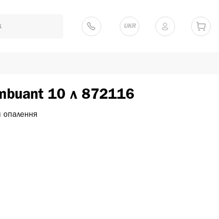
UKR
mbuant 10 л 872116
м опалення