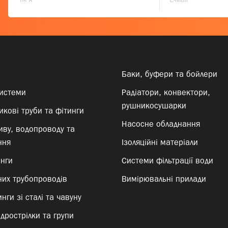
Баки, буфери та бойлери
системи
Радіатори, конвектори,
рушникосушарки
кові труби та фітинги
Насосне обладнання
иву, водопроводу та
ння
Ізоляційні матеріали
инги
Системи фільтрації води
них трубопроводів
Вимірювальні прилади
нги зі сталі та чавуну
ідрострілки та групи