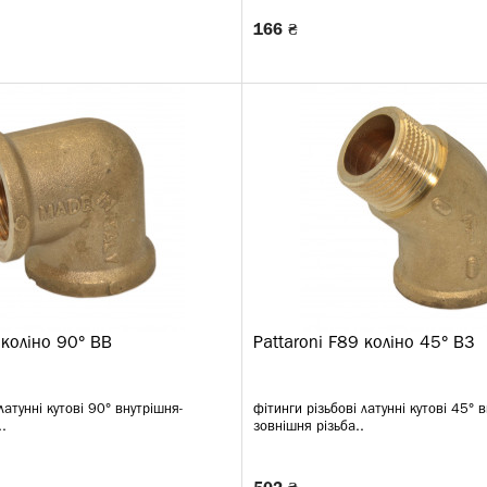
166 ₴
 коліно 90° ВВ
Pattaroni F89 коліно 45° ВЗ
латунні кутові 90° внутрішня-
фітинги різьбові латунні кутові 45° 
..
зовнішня різьба..