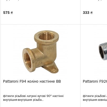
575 ₴
333 ₴
Pattaroni F94 коліно настінне ВВ
Pattaroni F92
фітинги різьбові латунні кутові 90° настінні
фітинги різьбові 
внутрішня-внутрішня різьба..
внутрішня-зовніш