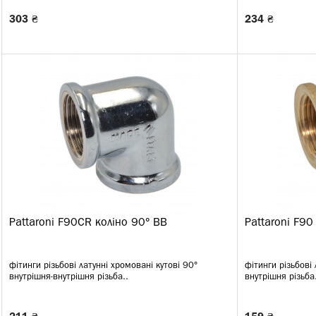
303 ₴
234 ₴
Pattaroni F90CR коліно 90° ВВ
Pattaroni F90
фітинги різьбові латунні хромовані кутові 90°
фітинги різьбові 
внутрішня-внутрішня різьба..
внутрішня різьба