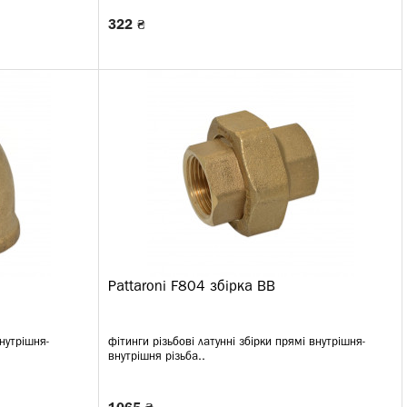
322 ₴
Pattaroni F804 збірка ВВ
внутрішня-
фітинги різьбові латунні збірки прямі внутрішня-
внутрішня різьба..