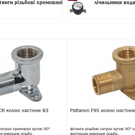
тинги різьбові хромовані
лічильники вод
CR коліно настінне ВЗ
Pattaroni F95 коліно настінн
латунні хромовані кутові 90°
фітинги різьбові латунні кутові 90° н
ня-зовнішня різьба..
внутрішня-зовнішня різьба..