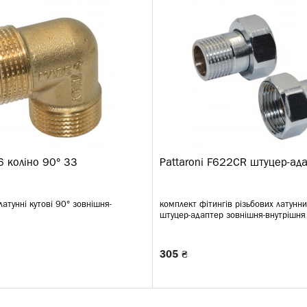
6 коліно 90° ЗЗ
Pattaroni F622CR штуцер-ад
латунні кутові 90° зовнішня-
комплект фітингів різьбових латунн
.
штуцер-адаптер зовнішня-внутрішня 
305 ₴