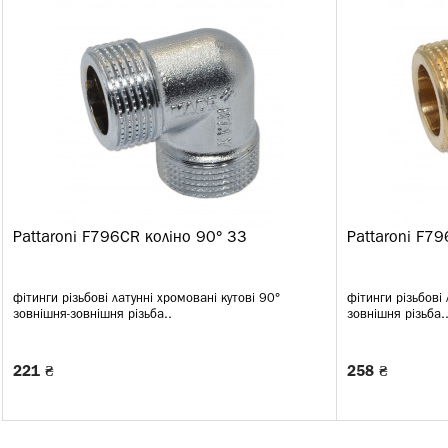
Pattaroni F796CR коліно 90° ЗЗ
Pattaroni F79
фітинги різьбові латунні хромовані кутові 90°
фітинги різьбові 
зовнішня-зовнішня різьба..
зовнішня різьба.
221 ₴
258 ₴