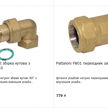
2 збірка кутова з
Pattaroni F801 перехідник з
ВЗ
латунні збірки кутові 90° з
фітинги різьбові латунні перехідники
ішня-зовнішня різьба..
внутрішня різьба..
779 ₴