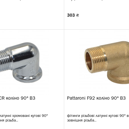
303 ₴
CR коліно 90° ВЗ
Pattaroni F92 коліно 90° ВЗ
латунні хромовані кутові 90°
фітинги різьбові латунні кутові 90° 
ня різьба..
зовнішня різьба..