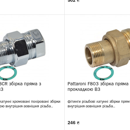
502 ₴
03CR збірка пряма з
Pattaroni F803 збірка пряма
ВЗ
прокладкою ВЗ
 латунні хромовані поліровані збірки
фітинги різьбові латунні збірки пря
ою внутрішня-зовнішня різьба..
внутрішня-зовнішня різьба..
246 ₴