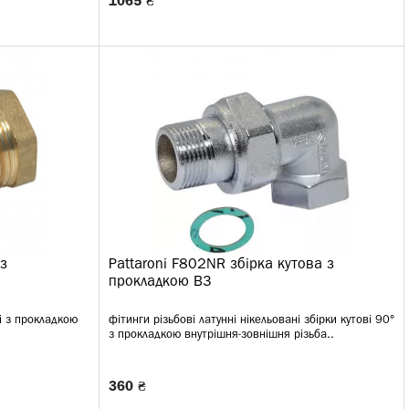
1065 ₴
 з
Pattaroni F802NR збірка кутова з
прокладкою ВЗ
мі з прокладкою
фітинги різьбові латунні нікельовані збірки кутові 90°
з прокладкою внутрішня-зовнішня різьба..
360 ₴