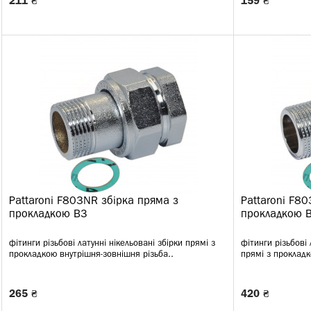
211 ₴
159 ₴
Pattaroni F803NR збірка пряма з
Pattaroni F8
прокладкою ВЗ
прокладкою 
фітинги різьбові латунні нікельовані збірки прямі з
фітинги різьбові
прокладкою внутрішня-зовнішня різьба..
прямі з прокладк
265 ₴
420 ₴