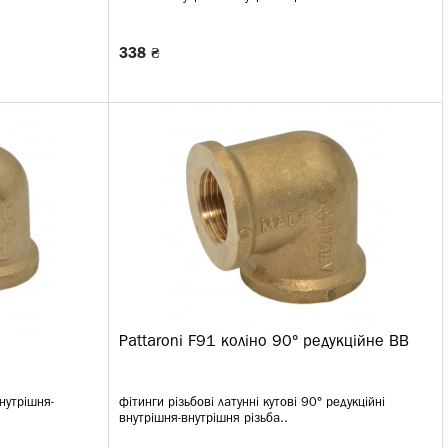
338 ₴
Pattaroni F91 коліно 90° редукційне ВВ
внутрішня-
фітинги різьбові латунні кутові 90° редукційні
внутрішня-внутрішня різьба..