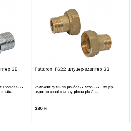
аптер ЗВ
Pattaroni F622 штуцер-адаптер ЗВ
их хромованих
комплект фітингів різьбових латунних штуцер-
різьба..
адаптер зовнішня-внутрішня різьба..
280 ₴