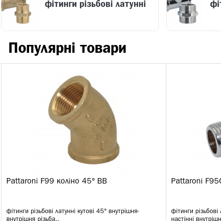
фітинги різьбові латунні
фі
Популярні товари
Pattaroni F99 коліно 45° ВВ
Pattaroni F95
фітинги різьбові латунні кутові 45° внутрішня-
фітинги різьбові 
внутрішня різьба..
настінні внутріш