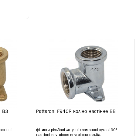
и
е ВЗ
Pattaroni F94CR коліно настінне ВВ
астінні
фітинги різьбові латунні хромовані кутові 90°
настінні внутрішня-внутрішня різьба..