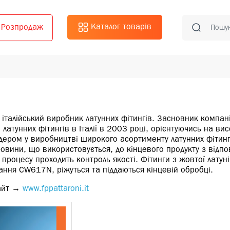
Каталог товарів
Розпродаж
 - італійський виробник латунних фітингів. Засновник компані
латунних фітингів в Італії в 2003 році, орієнтуючись на ви
лідером у виробництві широкого асортименту латунних фітинг
сировини, що використовується, до кінцевого продукту з відп
процесу проходить контроль якості. Фітинги з жовтої латун
ання CW617N, ріжуться та піддаються кінцевій обробці.
сайт →
www.fppattaroni.it