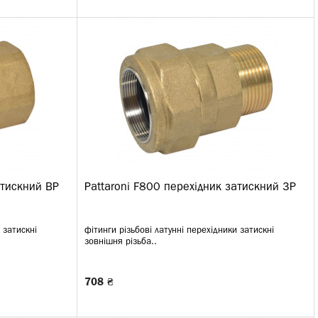
атискний ВР
Pattaroni F800 перехідник затискний ЗР
 затискні
фітинги різьбові латунні перехідники затискні
зовнішня різьба..
708 ₴