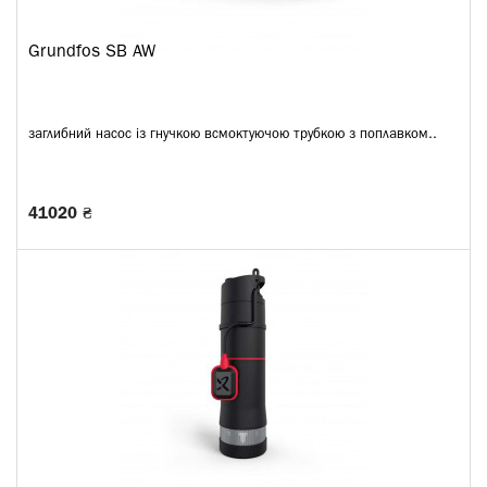
Grundfos SB AW
заглибний насос із гнучкою всмоктуючою трубкою з поплавком..
41020 ₴