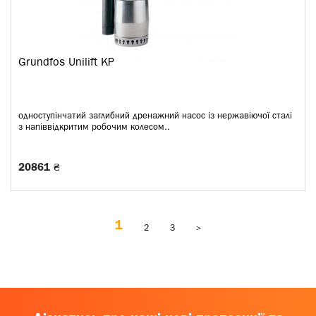
Grundfos Unilift KP
одноступінчатий заглибний дренажний насос із нержавіючої сталі
з напіввідкритим робочим колесом..
20861 ₴
1
2
3
>