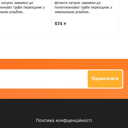
 латунні зажимні до
фітинги латунні зажимні до
тру
ленової труби перехідник з
поліетиленової труби перехідник з
пол
ньою різьбою..
зовнішньою різьбою..
гай
574 ₴
23
Підписатися
Політика конфіденційності