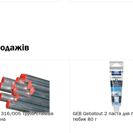
родажів
s 316/005 труба сталева
GEB Gebatout 2 паста для 
ана
тюбик 80 г