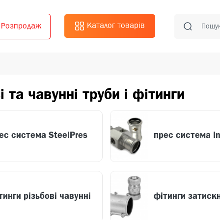
Каталог товарів
Розпродаж
і та чавунні труби і фітинги
ес система SteelPres
прес система I
тинги різьбові чавунні
фітинги затискн