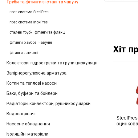
Труби та фітинги зі сталі та чавуну
прес система SteelPres
прес система InoxPres
сталеві труби, фітинги та фланці
фітинги різьбові чавунні
Хіт п
фітинги затискні
Колектори, гідрострілки та групи циркуляції
Запірнорегулююча арматура
Котли та теплові насоси
Баки, буфери та бойлери
Радіатори, конвектори, рушникосушарки
Водонагрівачі
SteelPre
Насосне обладнання
оцинков
Ізоляційні матеріали