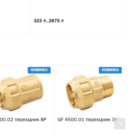
323 ₴..2875 ₴
15
НОВИНКА
НОВИНКА
00.02 перехідник ВР
GF 4500.01 перехідник ЗР
Go