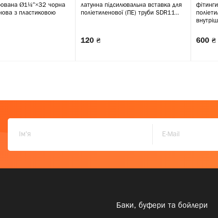
рована Ø1¼″×32 чорна
латунна підсилювальна вставка для
фітинги
нова з пластиковою
поліетиленової (ПЕ) труби SDR11..
поліети
внутріш
120 ₴
600 ₴
Баки, буфери та бойлери