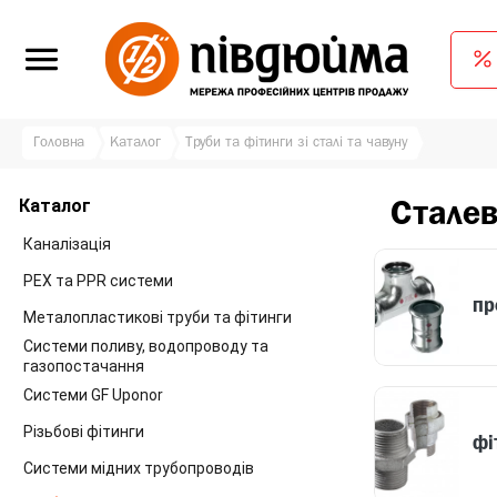
Головна
Каталог
Труби та фітинги зі сталі та чавуну
Каталог
Сталев
Каналізація
PEX та PPR системи
пр
Металопластикові труби та фітинги
Системи поливу, водопроводу та
газопостачання
Системи GF Uponor
Різьбові фітинги
фі
Системи мідних трубопроводів