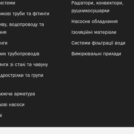
системи
Радіатори, конвектори,
рушникосушарки
кові труби та фітинги
Насосне обладнання
иву, водопроводу та
ння
Ізоляційні матеріали
инги
Системи фільтрації води
них трубопроводів
Вимірювальні прилади
нги зі сталі та чавуну
ідрострілки та групи
лююча арматура
лові насоси
і