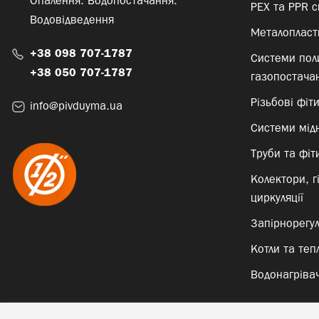
Опалення. Водопостачання.
PEX та PPR 
Водовідведення
Металопласти
+38 098 707-1787
Системи пол
+38 050 707-1787
газопостача
Різьбові фіт
info@pivduyma.ua
Системи мід
Труби та фіти
Колектори, г
циркуляції
Запірнорегу
Котли та теп
Водонагрівач