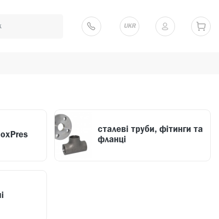
UKR
сталеві труби, фітинги та
noxPres
фланці
і