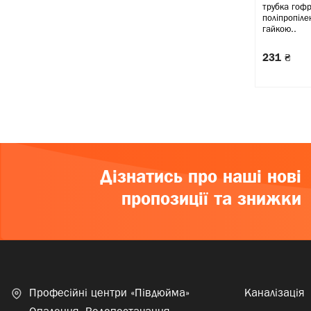
трубка гоф
поліпропіле
гайкою..
231 ₴
Дізнатись про наші нові
пропозиції та знижки
Професійні центри «Півдюйма»
Каналізація