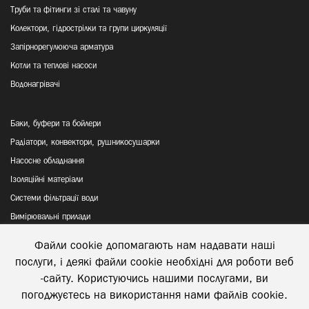
Труби та фітинги зі сталі та чавуну
Колектори, гідрострілки та групи циркуляції
Запірнорегулююча арматура
Котли та теплові насоси
Водонагрівачі
Баки, буфери та бойлери
Радіатори, конвектори, рушникосушарки
Насосне обладнання
Ізоляційні матеріали
Системи фільтрації води
Вимірювальні прилади
Файли cookie допомагають нам надавати наші
Політика конфіденційності
послуги, і деякі файли cookie необхідні для роботи веб
Відправка та повернення товару
-сайту. Користуючись нашими послугами, ви
погоджуєтесь на використання нами файлів cookie.