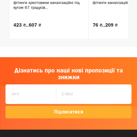
фітинги хрестовини каналізаційні під
фітинги каналізаційні тр
кутом 67 градусів..
423 ₴..607 ₴
76 ₴..209 ₴
Дізнатись про наші нові пропозиції та
знижки
Підписатися