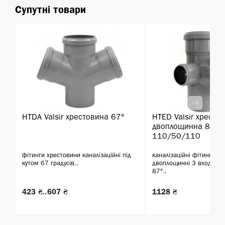
Супутні товари
HTDA Valsir хрестовина 67°
HTED Valsir хресто
двоплощинна 87°
110/50/110
фітинги хрестовини каналізаційні під
каналізаційні фітинги х
кутом 67 градусів..
двоплощинні 3 входи 1
87°..
423 ₴..607 ₴
1128 ₴