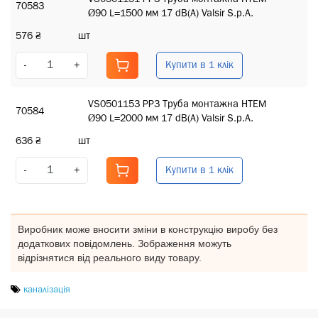
70583
Ø90 L=1500 мм 17 dB(A) Valsir S.p.A.
576 ₴
шт
Купити в 1 клік
-
+
VS0501153 PP3 Труба монтажна HTEM
70584
Ø90 L=2000 мм 17 dB(A) Valsir S.p.A.
636 ₴
шт
Купити в 1 клік
-
+
Виробник може вносити зміни в конструкцію виробу без
додаткових повідомлень. Зображення можуть
відрізнятися від реального виду товару.
каналізація