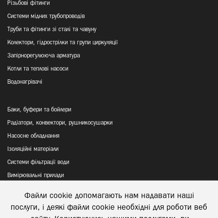
Різьбові фітинги
Системи мідних трубопроводів
Труби та фітинги зі сталі та чавуну
Колектори, гідрострілки та групи циркуляції
Запірнорегулююча арматура
Котли та теплові насоси
Водонагрівачі
Баки, буфери та бойлери
Радіатори, конвектори, рушникосушарки
Насосне обладнання
Ізоляційні матеріали
Системи фільтрації води
Вимірювальні прилади
Файли cookie допомагають нам надавати наші
Політика конфіденційності
послуги, і деякі файли cookie необхідні для роботи веб
Відправка та повернення товару