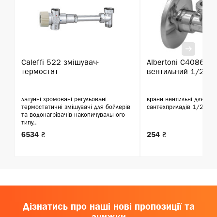
Caleffi 522 змішувач-
Albertoni C408681
термостат
вентильний 1/2х1/
латунні хромовані регульовані
крани вентильні для під
термостатичні змішувачі для бойлерів
сантехприладів 1/2"х1/
та водонагрівачів накопичувального
типу..
6534 ₴
254 ₴
Дізнатись про наші нові пропозиції та