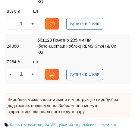
KG
8376 ₴
шт
Купити в 1 клік
-
+
561123 Полотно 235 мм HM
24360
(бетон,цегла,піноблок) REMS GmbH & Co
KG
7234 ₴
шт
Купити в 1 клік
-
+
Виробник може вносити зміни в конструкцію виробу без
додаткових повідомлень. Зображення можуть
відрізнятися від реального виду товару.
Rems HM полотна
,
24359
,
ріжучий та різьбовий інструмент