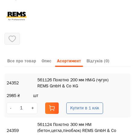
Все про товар
Опис
Асортимент
Відгуків (0)
561126 Полотно 200 мм HM-G (чугун)
24352
REMS GmbH & Co KG
2985 ₴
шт
Купити в 1 клік
-
+
561124 Полотно 300 мм HM
24359
(бетон,цегла,піноблок) REMS GmbH & Co