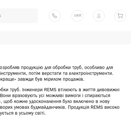
UKR
озробляв продукцію для обробки труб, особливо для
інструменти, потім верстати та електроінструменти.
 краще» завжди був мірилом продажів.
обки труб. Інженери REMS втілюють в життя дивовижні
 Вони враховують усі можливі вимоги і спираються
те, щоб кожне удосконалення було включено в нову
суворих умовах будмайданчиків. Продукція REMS високо
вується в усьому світі.