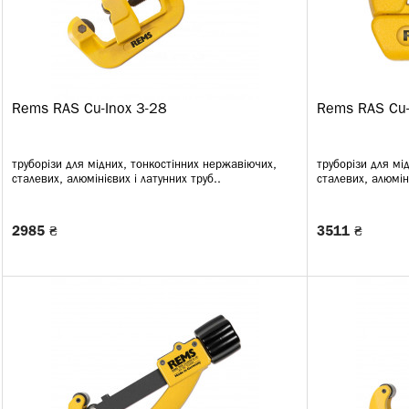
Rems RAS Cu-Inox 3-28
Rems RAS Cu-
труборізи для мідних, тонкостінних нержавіючих,
труборізи для мі
сталевих, алюмінієвих і латунних труб..
сталевих, алюміні
2985 ₴
3511 ₴