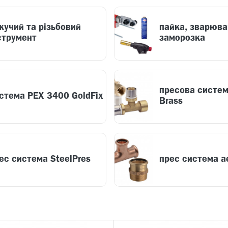
жучий та різьбовий
пайка, зварюва
струмент
заморозка
пресова систем
стема PEX 3400 GoldFix
Brass
ес система SteelPres
прес система a