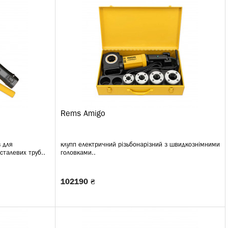
Rems Amigo
 для
клупп електричний різьбонарізний з швидкознімними
сталевих труб..
головками..
102190 ₴