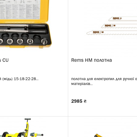
s CU
Rems HM полотна
 (мідь) 15-18-22-28..
полотна для електропил для ручної 
матеріалів..
2985 ₴