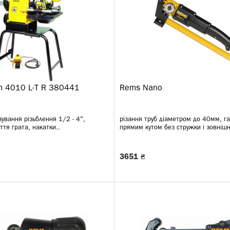
 4010 L-T R 380441
Rems Nano
зування різьблення 1/2 - 4",
різання труб діаметром до 40мм, гар
ття грата, накатки..
прямим кутом без стружки і зовнішн
3651 ₴