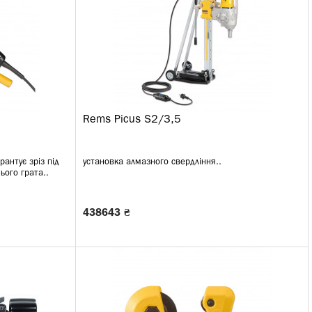
Rems Picus S2/3,5
антує зріз під
установка алмазного свердління..
ього грата..
438643 ₴