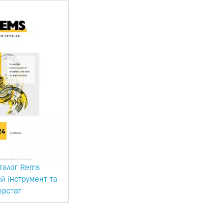
талог Rems
й інструмент та
ерстат