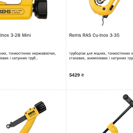
Inox 3-28 Mini
Rems RAS Cu-Inox 3-35
дних, тонкостінних нержавіючих,
труборізи для мідних, тонкостінних
євих і латунних труб..
сталевих, алюмінієвих і латунних тру
5429 ₴