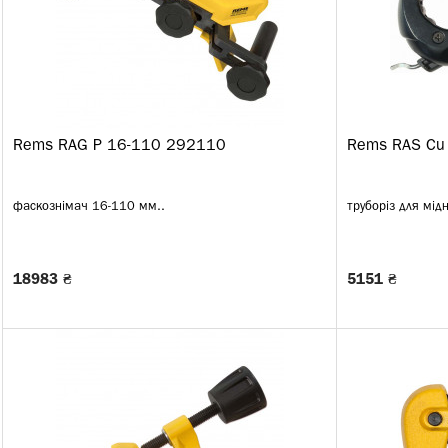
Rems RAG P 16-110 292110
Rems RAS Cu
фаскознімач 16-110 мм..
труборіз для мідн
18983 ₴
5151 ₴