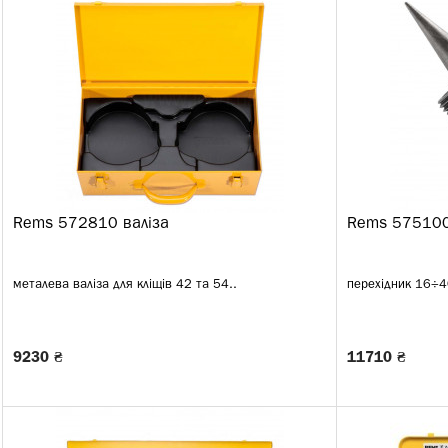
Rems 572810 валіза
Rems 575100
металева валіза для кліщів 42 та 54..
перехідник 16÷40
9230 ₴
11710 ₴