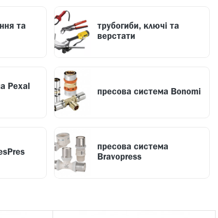
ння та
трубогиби, ключі та
верстати
а Pexal
пресова система Bonomi
пресова система
esPres
Bravopress