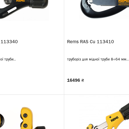
 113340
Rems RAS Cu 113410
ої труби..
труборіз для мідної труби 8÷64 мм..
16496 ₴