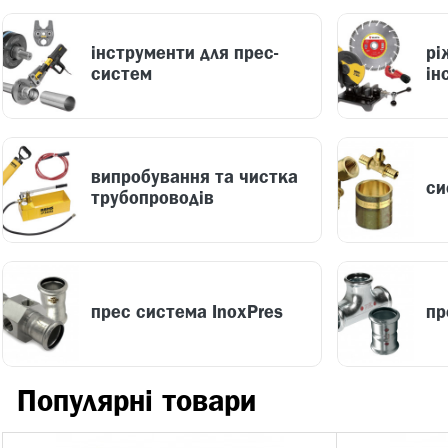
інструменти для прес-
рі
систем
ін
випробування та чистка
си
трубопроводів
прес система InoxPres
пр
Популярні товари