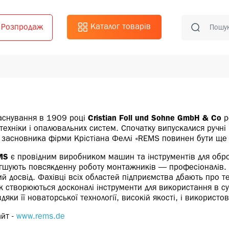
Каталог товарів
Розпродаж
аснування в 1909 році
Cristian Foll und Sohne GmbH & Co
р
ехніки і опалювальних систем. Спочатку випускалися ручні 
 засновника фірми Крістіана Феллі «REMS повинен бути ще
MS
є провідним виробником машин та інструментів для обр
легшують повсякденну роботу монтажників — професіоналів.
й досвід. Фахівці всіх областей підприємства дбають про 
ак створюються досконалі інструменти для використання в 
дяки її новаторської технології, високій якості, і використо
йт -
www.rems.de