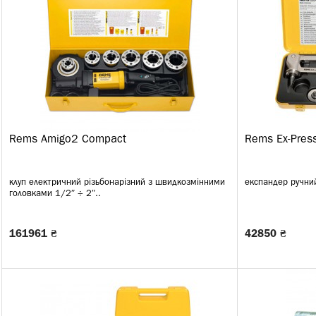
Rems Amigo2 Compact
Rems Ex-Pres
клуп електричний різьбонарізний з швидкозмінними
експандер ручний
головками 1/2″ ÷ 2″..
161961 ₴
42850 ₴