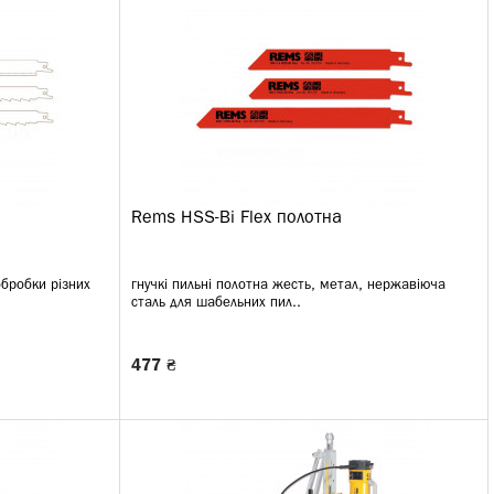
Rems HSS-Bi Flex полотна
обробки різних
гнучкі пильні полотна жесть, метал, нержавіюча
сталь для шабельних пил..
477 ₴