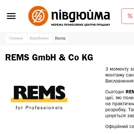
Головна
Виробники
Rems
REMS GmbH & Co KG
З моменту з
монтажу сант
Висловлення
Сьогодні
RE
ідеї, які по
на практични
розробку. Т
цінується зав
Офіційний са