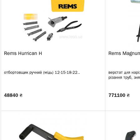
Rems Hurrican H
Rems Magnum
отбортовщик ручний (мідь) 12-15-18-22..
верстат для нарі
різання труб, зня
48840 ₴
771100 ₴