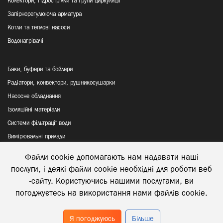
Колектори, гідрострілки та групи циркуляції
Запірнорегулююча арматура
Котли та теплові насоси
Водонагрівачі
Баки, буфери та бойлери
Радіатори, конвектори, рушникосушарки
Насосне обладнання
Ізоляційні матеріали
Системи фільтрації води
Вимірювальні прилади
Файли cookie допомагають нам надавати наші
Політика конфіденційності
послуги, і деякі файли cookie необхідні для роботи веб
Відправка та повернення товару
-сайту. Користуючись нашими послугами, ви
погоджуєтесь на використання нами файлів cookie.
Я погоджуюсь
Більше
© 2026 Півдюйма