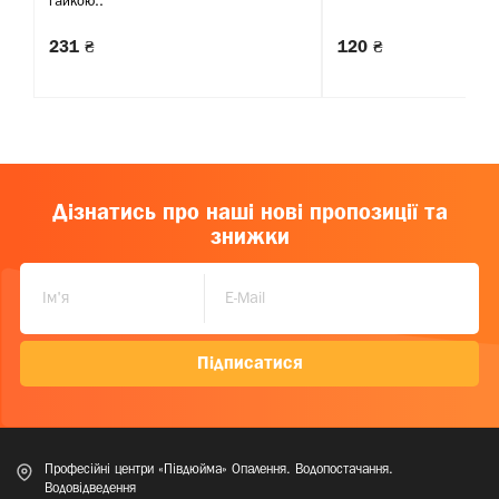
гайкою..
231 ₴
120 ₴
Дізнатись про наші нові пропозиції та
знижки
Підписатися
Професійні центри «Півдюйма» Опалення. Водопостачання.
Водовідведення