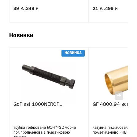
39 ₴..349 ₴
21 ₴..499 ₴
Новинки
НОВИНКА
GoPlast 1000NEROPL
GF 4800.94 вставк
трубка гофрована Ø1¼″×32 чорна
латунна підсилювальна в
поліпропіленова з пластиковою
поліетиленової (ПЕ) тру