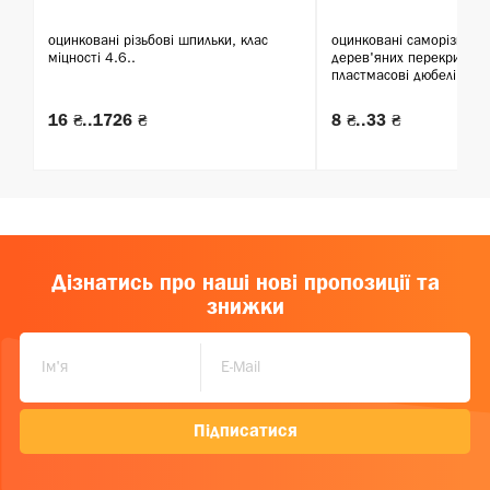
оцинковані різьбові шпильки, клас
оцинковані саморізи для
міцності 4.6..
дерев'яних перекриттів 
пластмасові дюбелі..
16 ₴..1726 ₴
8 ₴..33 ₴
Дізнатись про наші нові пропозиції та
знижки
Підписатися