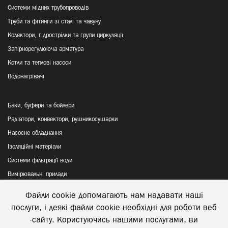
Системи мідних трубопроводів
Труби та фітинги зі сталі та чавуну
Колектори, гідрострілки та групи циркуляції
Запірнорегулююча арматура
Котли та теплові насоси
Водонагрівачі
Баки, буфери та бойлери
Радіатори, конвектори, рушникосушарки
Насосне обладнання
Ізоляційні матеріали
Системи фільтрації води
Вимірювальні прилади
Файли cookie допомагають нам надавати наші
Політика конфіденційності
послуги, і деякі файли cookie необхідні для роботи веб
Відправка та повернення товару
-сайту. Користуючись нашими послугами, ви