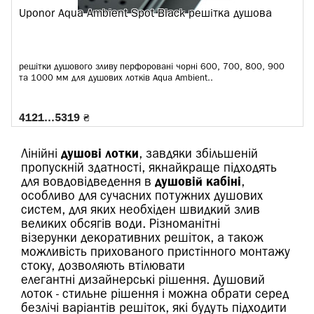
Uponor Aqua Ambient Spot Black решітка душова
решітки душового зливу перфоровані чорні 600, 700, 800, 900
та 1000 мм для душових лотків Aqua Ambient..
4121…5319 ₴
Лінійні
душові лотки
, завдяки збільшеній
пропускній здатності, якнайкраще підходять
для вовдовідведення в
душовій кабіні
,
особливо для сучасних потужних душових
систем, для яких необхіден швидкий злив
великих обсягів води. Різноманітні
візерунки декоративних решіток, а також
можливість прихованого пристінного монтажу
стоку, дозволяють втілювати
елегантні дизайнерські рішення. Душовий
лоток - стильне рішення і можна обрати серед
безлічі варіантів решіток, які будуть підходити