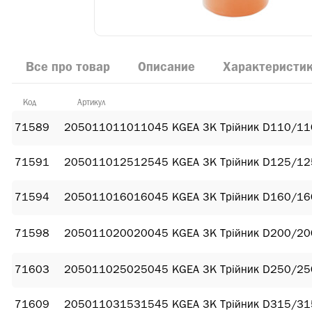
Все про товар
Описание
Характеристи
Код
Артикул
71589
205011011011045 KGEA ЗК Трійник D110/11
71591
205011012512545 KGEA ЗК Трійник D125/12
71594
205011016016045 KGEA ЗК Трійник D160/16
71598
205011020020045 KGEA ЗК Трійник D200/20
71603
205011025025045 KGEA ЗК Трійник D250/25
71609
205011031531545 KGEA ЗК Трійник D315/31