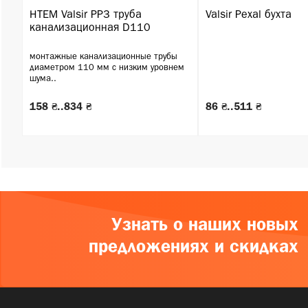
HTEM Valsir PP3 труба
Valsir Pexal бухта
канализационная D110
монтажные канализационные трубы
диаметром 110 мм с низким уровнем
шума..
158 ₴..834 ₴
86 ₴..511 ₴
Узнать о наших новых
предложениях и скидках