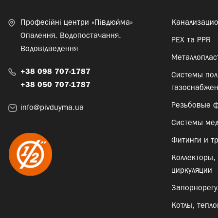
Професійні центри «Півдюйма»
Канализаци
Опалення. Водопостачання.
PEX та PPR
Водовідведення
Металлоплас
+38 098 707-1787
Системы пол
+38 050 707-1787
газоснабже
Резьбовые ф
info@pivduyma.ua
Системы мед
Фитинги и тр
Коллекторы, 
циркуляции
Запорнорегу
Котлы, тепл