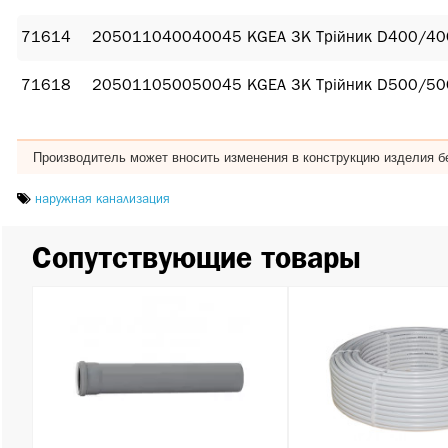
71614
205011040040045 KGEA ЗК Трійник D400/40
71618
205011050050045 KGEA ЗК Трійник D500/50
Производитель может вносить изменения в конструкцию изделия бе
наружная канализация
Сопутствующие товары