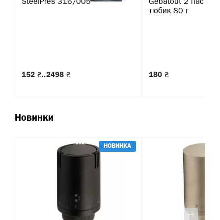
SteelPres 316/005
Gebatout 2 паста д
тюбик 80 г
152 ₴..2498 ₴
180 ₴
Новинки
НОВИНКА