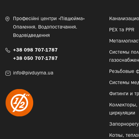
Професійні центри «Півдюйма»
Канализаци
Опалення. Водопостачання.
PEX та PPR
Водовідведення
Металлоплас
+38 098 707-1787
Системы пол
+38 050 707-1787
газоснабже
Резьбовые ф
info@pivduyma.ua
Системы мед
Фитинги и тр
Коллекторы, 
циркуляции
Запорнорегу
Котлы, тепл