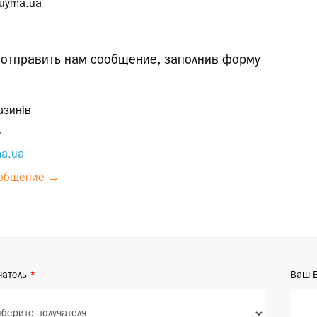
duyma.ua
отправить нам сообщение, заполнив форму
азинів
»
ma.ua
ообщение →
чатель
Ваш E