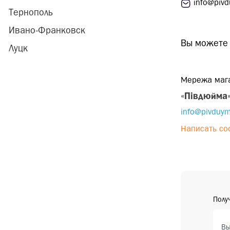
info@piv
Тернополь
Ивано-Франковск
Вы можете 
Луцк
Мережа маг
«Півдюйма
info@pivduy
Написать с
Полу