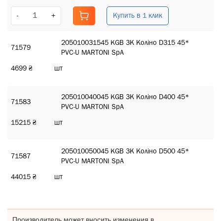
Купить в 1 клик
-
+
205010031545 KGB ЗК Коліно D315 45*
71579
PVC-U MARTONI SpA
4699 ₴
шт
205010040045 KGB ЗК Коліно D400 45*
71583
PVC-U MARTONI SpA
15215 ₴
шт
205010050045 KGB ЗК Коліно D500 45*
71587
PVC-U MARTONI SpA
44015 ₴
шт
Производитель может вносить изменения в