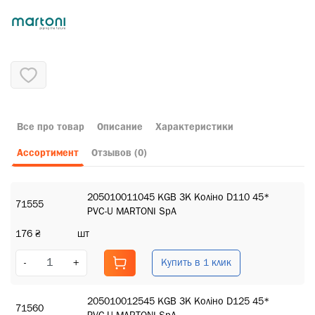
Все про товар
Описание
Характеристики
Ассортимент
Отзывов (0)
205010011045 KGB ЗК Коліно D110 45*
71555
PVC-U MARTONI SpA
176 ₴
шт
Купить в 1 клик
-
+
205010012545 KGB ЗК Коліно D125 45*
71560