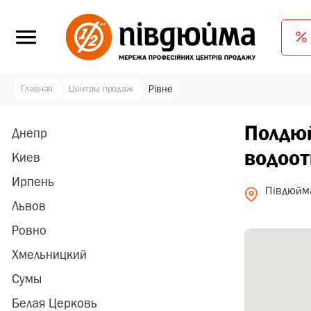
Главная
Центры продаж
Рівне
Полдюй
Днепр
водоот
Киев
Ирпень
Півдюйм
Львов
Ровно
Хмельницкий
Сумы
Белая Церковь