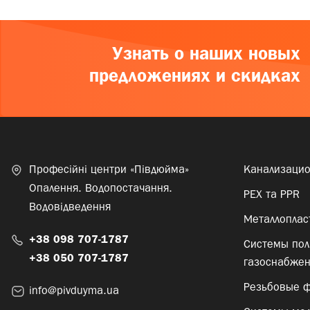
Узнать о наших новых
предложениях и скидках
Професійні центри «Півдюйма»
Канализаци
Опалення. Водопостачання.
PEX та PPR
Водовідведення
Металлоплас
+38 098 707-1787
Системы пол
+38 050 707-1787
газоснабже
Резьбовые ф
info@pivduyma.ua