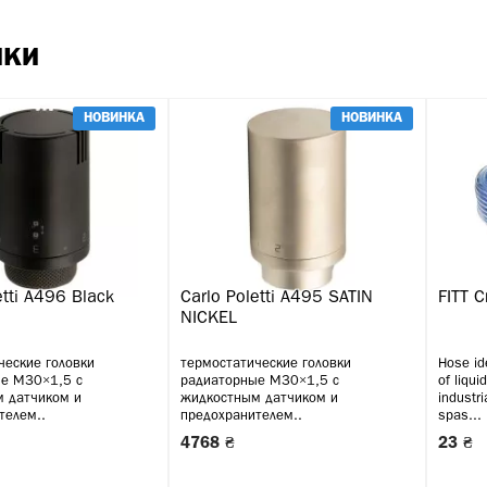
нки
НОВИНКА
НОВИНКА
etti A496 Black
Carlo Poletti A495 SATIN
FITT C
NICKEL
ческие головки
термостатические головки
Hose ide
е М30×1,5 с
радиаторные М30×1,5 с
of liqui
 датчиком и
жидкостным датчиком и
industri
телем..
предохранителем..
spas...
4768 ₴
23 ₴