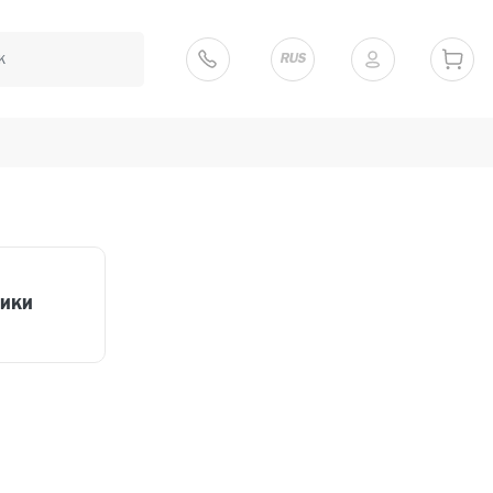
RUS
чики