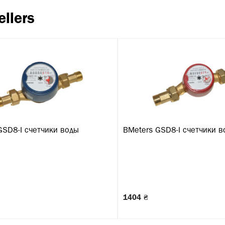
ellers
GSD8-I счетчики воды
BMeters GSD8-I счетчики в
1404 ₴