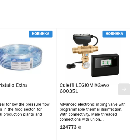
НОВИНКА
НОВИНКА
ristallo Extra
Caleffi LEGIOMIX®evo
Ro
600351
al for low the pressure flow
Advanced electronic mixing valve with
сан
ds in the food sector, for
programmable thermal disinfection.
клю
al production plants and
With connectivity. Male threaded
connections with union...
124773 ₴
11