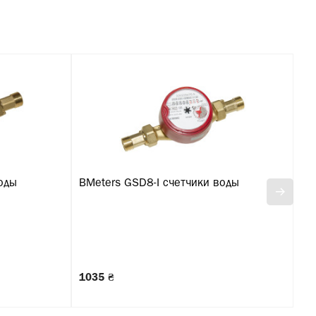
оды
BMeters GSD8-I счетчики воды
BM
1035 ₴
10