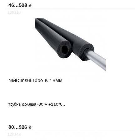
46…598 ₴
120316
NMC Insul-Tube K 19мм
трубна ізоляція -30 ÷ +110°C..
80…926 ₴
120348