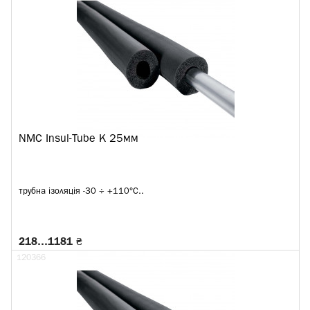
NMC Insul-Tube K 25мм
трубна ізоляція -30 ÷ +110°C..
218…1181 ₴
120366