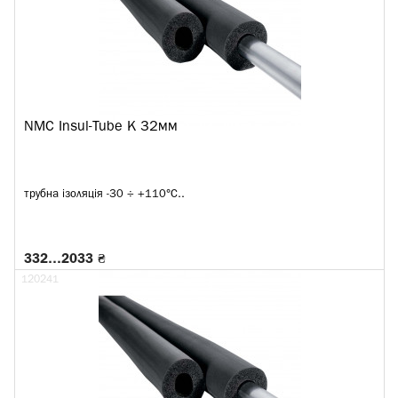
NMC Insul-Tube K 32мм
трубна ізоляція -30 ÷ +110°C..
332…2033 ₴
120241