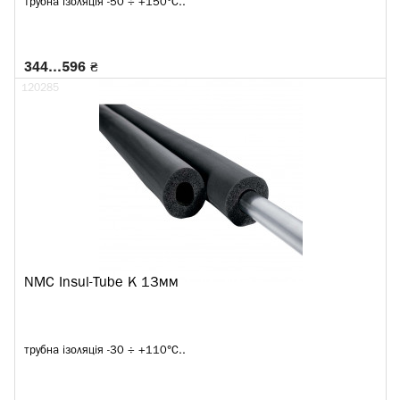
трубна ізоляція -50 ÷ +150°C..
344…596 ₴
120285
NMC Insul-Tube K 13мм
трубна ізоляція -30 ÷ +110°C..