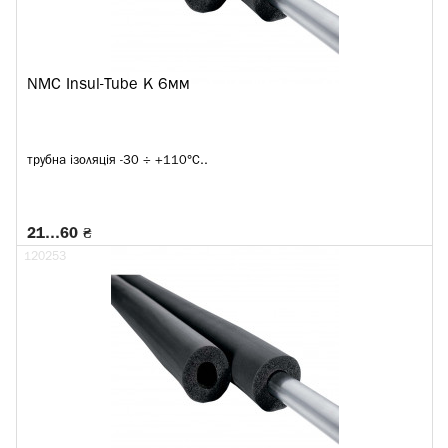
NMC Insul-Tube K 6мм
трубна ізоляція -30 ÷ +110°C..
21…60 ₴
120253