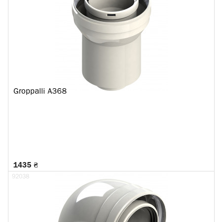
Groppalli A368
1435 ₴
92038