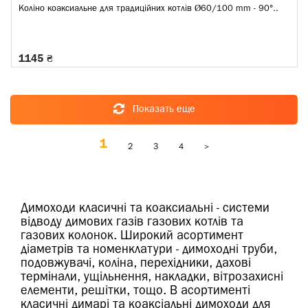
Коліно коаксиальне для традиційних котлів Ø60/100 mm - 90°..
1145 ₴
Показать еще
1
2
3
4
>
Димоходи класичні та коаксиальні - системи
відводу димових газів газових котлів та
газових колонок. Широкий асортимент
діаметрів та номенклатури - димоходні труби,
подовжувачі, коліна, перехідники, дахові
термінали, ущільнення, накладки, вітрозахисні
елементи, решітки, тощо. В асортименті
класичні димарі та коаксіальні димоходи для