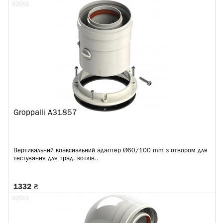
92061
Groppalli A31857
Вертикальний коаксиальний адаптер Ø60/100 mm з отвором для
тестування для трад. котлів..
1332 ₴
92001