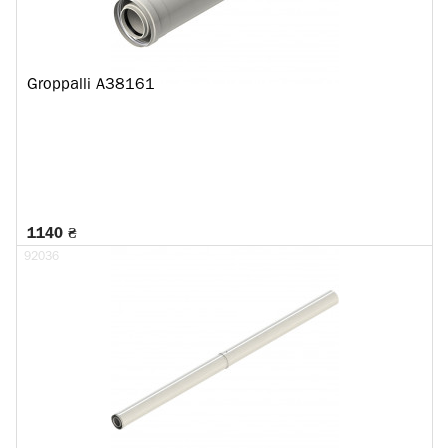
Groppalli A38161
1140 ₴
92036