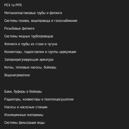
PEX та PPR
Металлопластиковые трубы и фитинги
Системы полива, водопровода и газоснабжения
Резьбовые фитинги
Системы медных трубопроводов
Фитинги и трубы из стали и чугуна
Коллекторы, гидрострелки и группы циркуляции
Запорнорегулирующая арматура
Котлы, тепловые насосы, бойлеры
Водонагреватели
Баки, буферы и бойлеры
Радиаторы, конвекторы и полотенцесушители
Насосы и насосные станции
Изоляционные материалы
Системы фильтрации воды