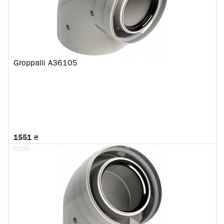
Groppalli A36105
1551 ₴
92039