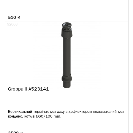
510 ₴
92068
Groppalli A523141
Вертикальний термінал для даху з дефлектором коаксиальний для
конденс. котлів Ø60/100 mm..