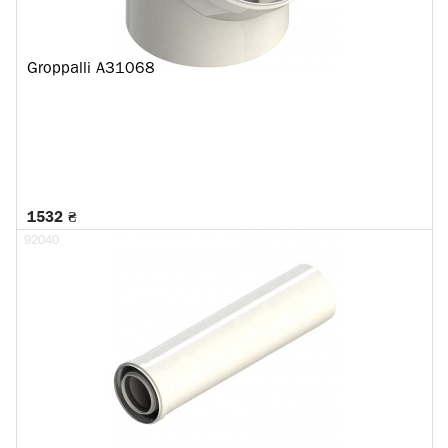
Groppalli A31068
1532 ₴
92040