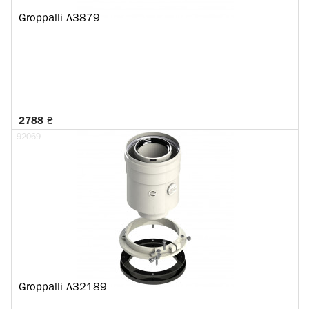
Groppalli A3879
2788 ₴
92069
Groppalli A32189