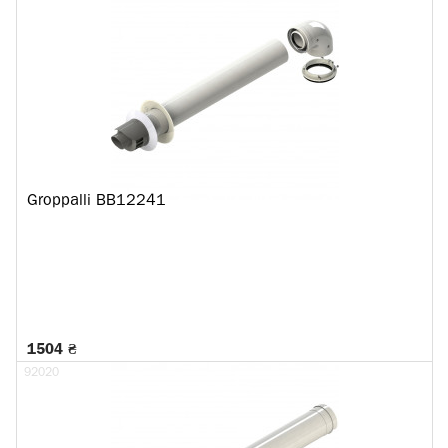
Groppalli BB12241
1504 ₴
92020