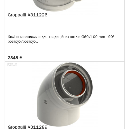
Groppalli A311226
Коліно коаксиальне для традиційних котлів Ø60/100 mm - 90°
розтруб/розтруб..
2348 ₴
92010
Groppalli A311289