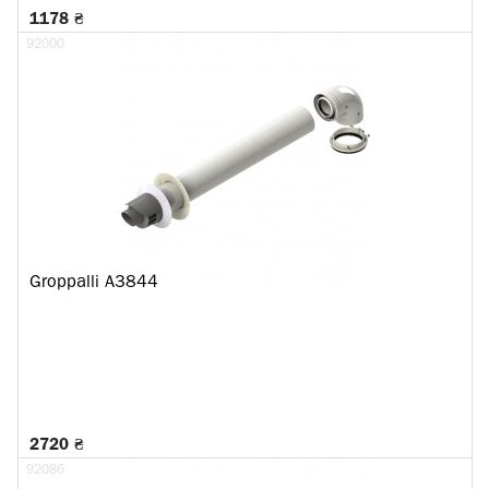
1178 ₴
92000
Groppalli A3844
2720 ₴
92086