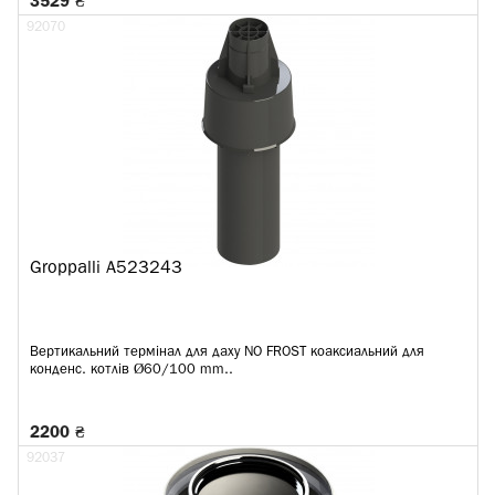
3529 ₴
92070
Groppalli A523243
Вертикальний термінал для даху NO FROST коаксиальний для
конденс. котлів Ø60/100 mm..
2200 ₴
92037